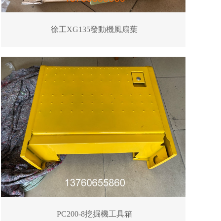
徐工XG135發動機風扇葉
PC200-8挖掘機工具箱